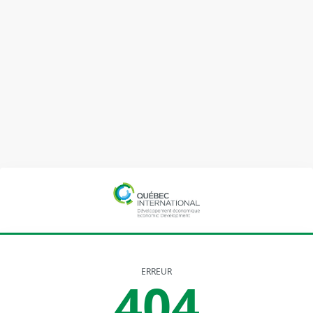
ERREUR
404