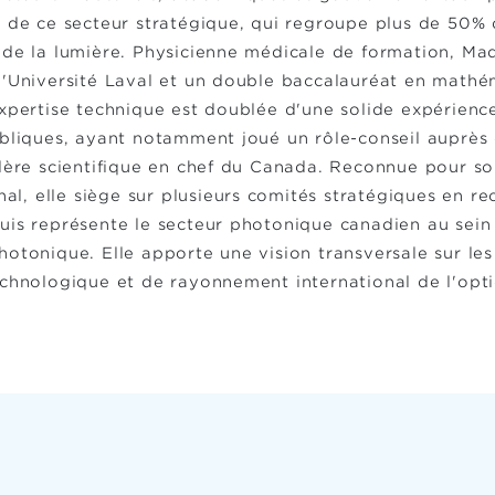
é de ce secteur stratégique, qui regroupe plus de 50% 
 de la lumière. Physicienne médicale de formation, Ma
l'Université Laval et un double baccalauréat en mathém
xpertise technique est doublée d'une solide expérience
ubliques, ayant notamment joué un rôle-conseil auprès
llère scientifique en chef du Canada. Reconnue pour s
onal, elle siège sur plusieurs comités stratégiques en 
uis représente le secteur photonique canadien au sein
hotonique. Elle apporte une vision transversale sur le
echnologique et de rayonnement international de l'op