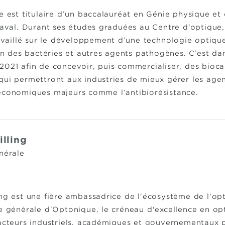
e est titulaire d’un baccalauréat en Génie physique et
Laval. Durant ses études graduées au Centre d’optique,
ravaillé sur le développement d’une technologie optiqu
ion des bactéries et autres agents pathogènes. C’est da
021 afin de concevoir, puis commercialiser, des bioca
qui permettront aux industries de mieux gérer les age
économiques majeurs comme l’antibiorésistance.
lling
nérale
ing est une fière ambassadrice de l'écosystème de l'o
ce générale d'Optonique, le créneau d'excellence en op
acteurs industriels, académiques et gouvernementaux p