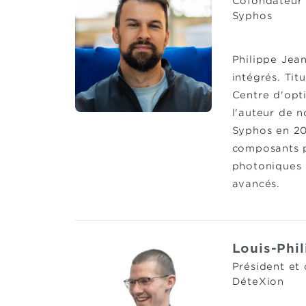
Cofondateur
Syphos
Philippe Jea
intégrés. Tit
Centre d'opti
l'auteur de n
Syphos en 202
composants p
photoniques 
avancés.
Louis-Phil
Président et
DéteXion