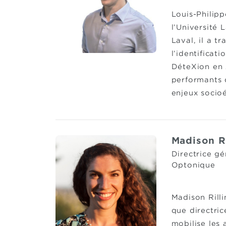
Louis-Philipp
l’Université 
Laval, il a t
l’identificat
DéteXion en 2
performants 
enjeux socio
Madison Ri
Directrice gé
Optonique
Madison Rill
que directri
mobilise les 