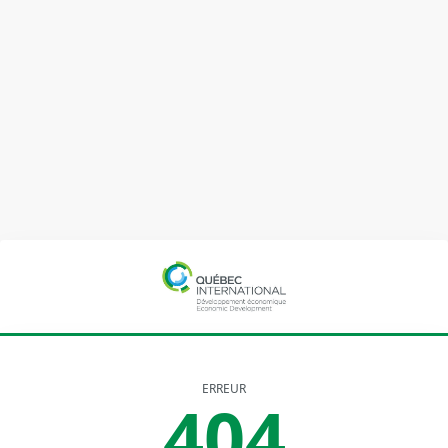
ERREUR
404