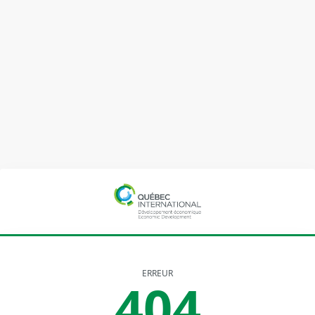
ERREUR
404