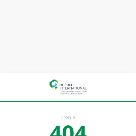
ERREUR
404