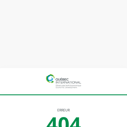
ERREUR
404