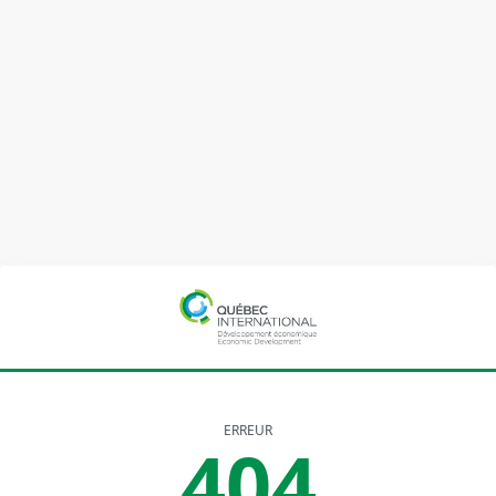
ERREUR
404