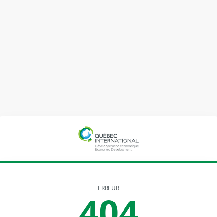
ERREUR
404