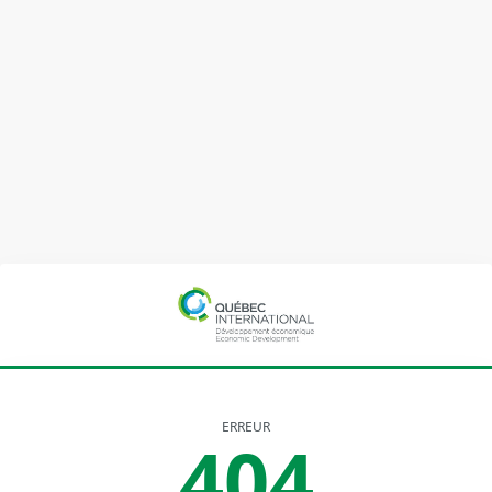
ERREUR
404