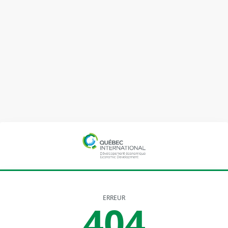
ERREUR
404