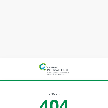
ERREUR
404