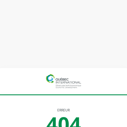
ERREUR
404