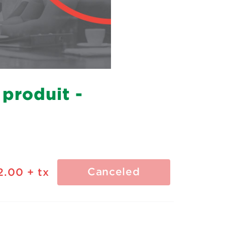
produit -
Canceled
2.00
+ tx