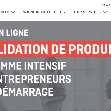
News
 CITY
WORK IN QUÉBEC CITY
OUR SERVICES