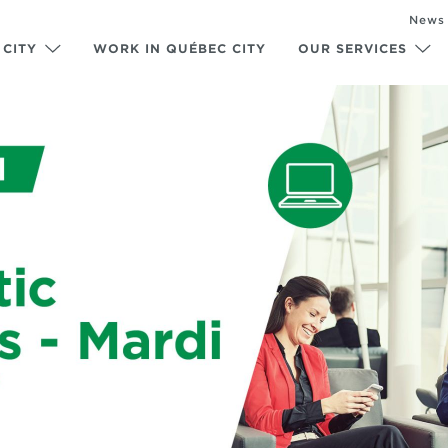
News
 CITY
WORK IN QUÉBEC CITY
OUR SERVICES