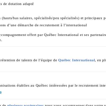
us de dotation adapté
l
 (hauts/bas salaires, spécialisés/peu spécialisés) et principaux p
ions d’une démarche de recrutement à l’international
compagnement offert par Québec International et ses partenaire
e.
 rétention de talents de l’équipe de
Québec International
, en p
ganisations établies au Québec intéressées par le recrutement inte
00
on de
plusieurs partenaires
pour vous accompagner dans votre re