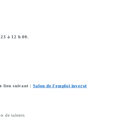
023 à 12 h 00.
le lien suivant :
Salon de l'emploi inversé
on de talents