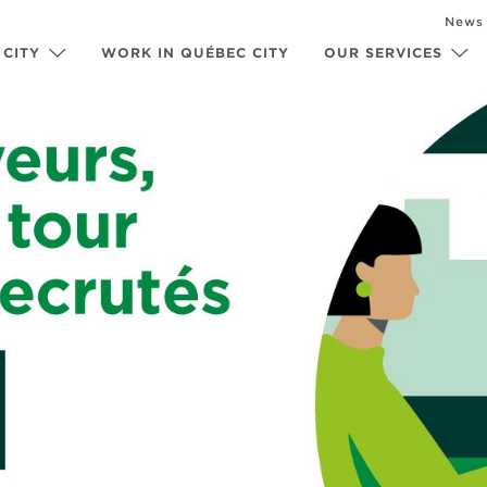
News
 CITY
WORK IN QUÉBEC CITY
OUR SERVICES