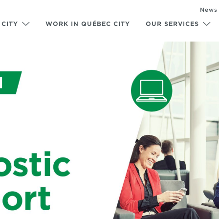
News
 CITY
WORK IN QUÉBEC CITY
OUR SERVICES