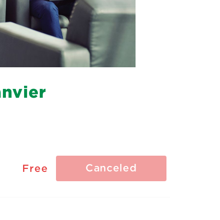
anvier
Canceled
Free