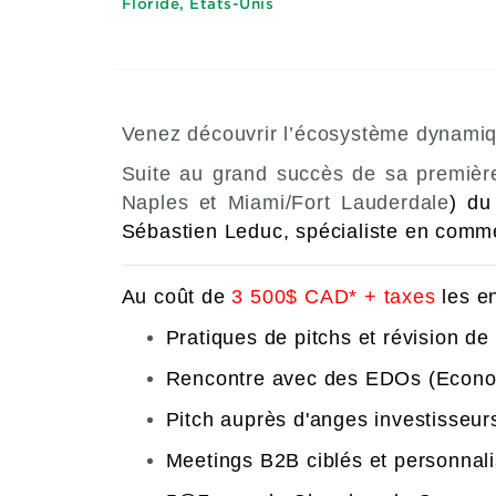
Floride, États-Unis
Venez découvrir l’écosystème dynamiqu
Suite au grand succès de sa premièr
Naples et Miami/Fort Lauderdale
)
d
Sébastien Leduc, spécialiste en commer
Au coût de
3 500$ CAD* + taxes
les e
Pratiques de pitchs et révision de
Rencontre avec des EDOs (Econom
Pitch auprès d'anges investisseur
Meetings B2B ciblés et personnalisé