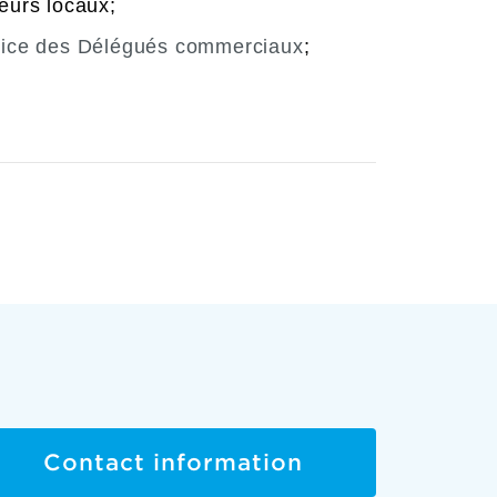
urs locaux;
rvice des Délégués commerciaux
;
Contact information