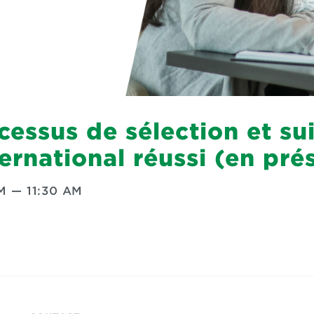
ssus de sélection et suiv
rnational réussi (en prés
AM
—
11:30 AM