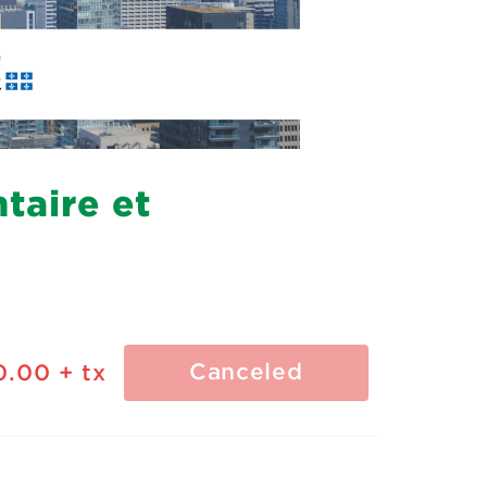
taire et
Canceled
0.00
+ tx