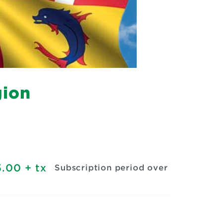
gion
.00
+ tx
Subscription period over