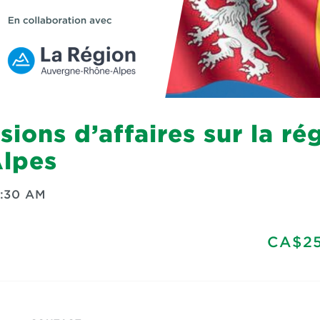
ions d’affaires sur la ré
lpes
1:30 AM
CA$25