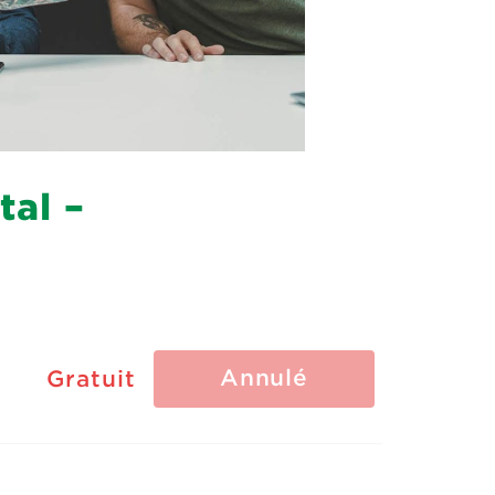
tal –
Annulé
Gratuit