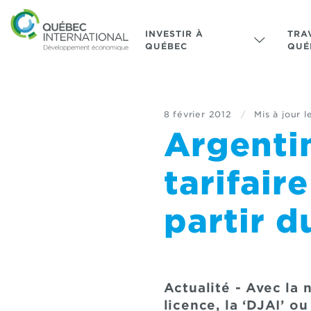
INVESTIR À
TRA
QUÉBEC
QUÉ
8 février 2012
/
Mis à jour l
Argentin
tarifair
partir d
Actualité - Avec la
licence, la ‘DJAI’ o