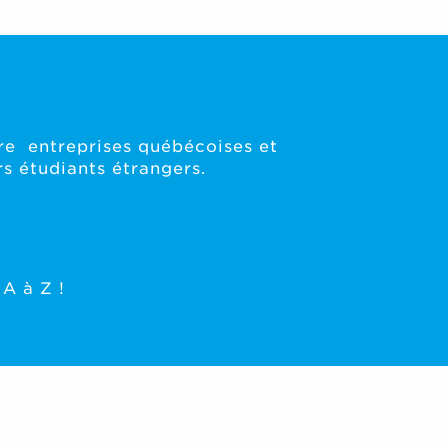
tre entreprises québécoises et
rs étudiants étrangers.
A à Z !