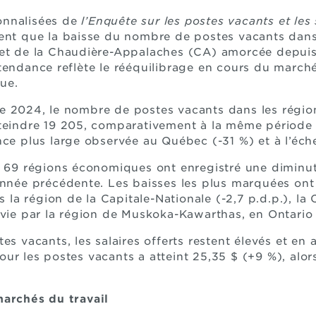
onnalisées de
l’Enquête sur les postes vacants et les 
ent que la baisse du nombre de postes vacants dans 
 et de la Chaudière-Appalaches (CA) amorcée depuis
tendance reflète le rééquilibrage en cours du marché
ue.
e 2024, le nombre de postes vacants dans les région
teindre 19 205, comparativement à la même période l
nce plus large observée au Québec (-31 %) et à l’éch
s 69 régions économiques ont enregistré une diminu
année précédente. Les baisses les plus marquées ont
a région de la Capitale-Nationale (-2,7 p.d.p.), la 
ivie par la région de Muskoka-Kawarthas, en Ontario (
es vacants, les salaires offerts restent élevés et en
r les postes vacants a atteint 25,35 $ (+9 %), alors 
marchés du travail