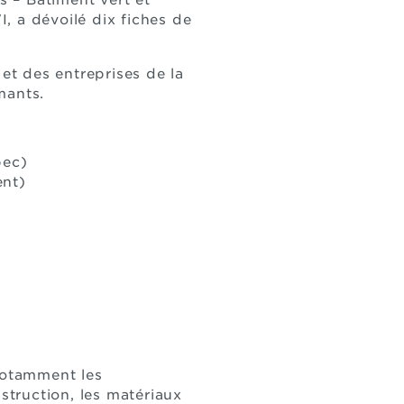
s – Bâtiment vert et
, a dévoilé dix fiches de
 et des entreprises de la
mants.
bec)
ent)
 notamment les
struction, les matériaux