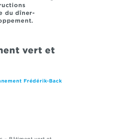
ructions
e du dîner-
loppement.
ment vert et