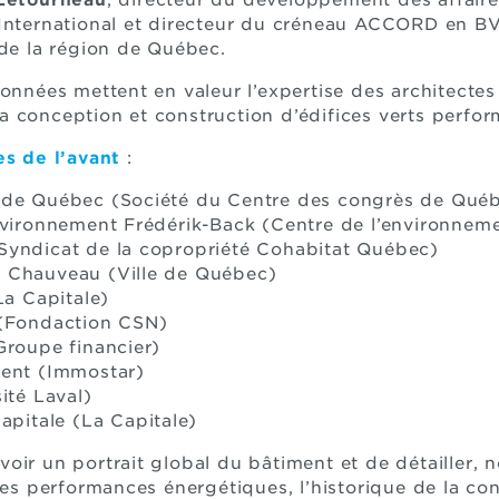
 Létourneau
, directeur du développement des affaire
International et directeur du créneau ACCORD en BVI
 de la région de Québec.
onnées mettent en valeur l’expertise des architectes
 conception et construction d’édifices verts perfor
es de l’avant
:
 de Québec (Société du Centre des congrès de Qué
nvironnement Frédérik-Back (Centre de l’environnem
Syndicat de la copropriété Cohabitat Québec)
 Chauveau (Ville de Québec)
La Capitale)
 (Fondaction CSN)
Groupe financier)
ment (Immostar)
ité Laval)
apitale (La Capitale)
oir un portrait global du bâtiment et de détailler,
les performances énergétiques, l’historique de la con