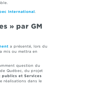
able.
bec International
.
res » par GM
ment
a présenté, lors du
 a mis ou mettra en
otamment question du
e de Québec, du projet
 publics et Services
e réalisations dans le