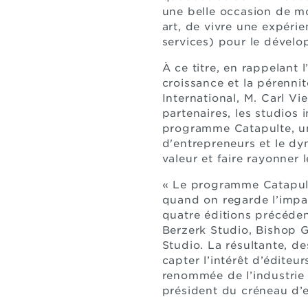
une belle occasion de mo
art, de vivre une expéri
services) pour le dévelo
À ce titre, en rappelant 
croissance et la pérenni
International, M. Carl Vi
partenaires, les studio
programme Catapulte, un
d'entrepreneurs et le dyn
valeur et faire rayonner le
« Le programme Catapulte
quand on regarde l’impac
quatre éditions précéde
Berzerk Studio, Bishop
Studio. La résultante, d
capter l’intérêt d’éditeu
renommée de l’industrie 
président du créneau d’e