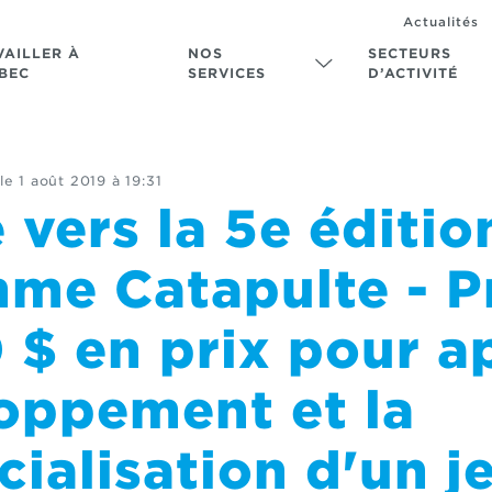
Actualités
VAILLER À
NOS
SECTEURS
BEC
SERVICES
D’ACTIVITÉ
le
1 août 2019 à 19:31
 vers la 5e éditio
me Catapulte - P
 $ en prix pour a
loppement et la
ialisation d'un j