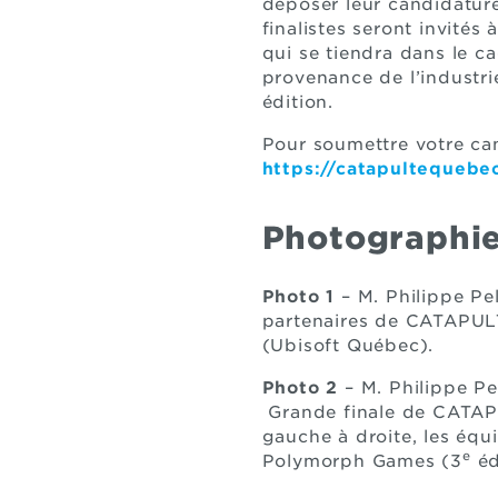
déposer leur candidature.
finalistes seront invités 
qui se tiendra dans le 
provenance de l’industri
édition.
Pour soumettre votre cand
https://catapultequebe
Photographie
Photo 1
– M. Philippe Pe
partenaires de CATAPULT
(Ubisoft Québec).
Photo 2
– M. Philippe Pe
Grande finale de CATAP
gauche à droite, les éq
e
Polymorph Games (3
éd