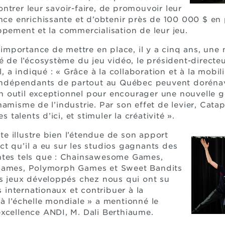
ntrer leur savoir-faire, de promouvoir leur
ence enrichissante et d’obtenir près de 100 000 $ en 
ppement et la commercialisation de leur jeu.
l’importance de mettre en place, il y a cinq ans, une
té de l’écosystème du jeu vidéo, le président-direct
el, a indiqué : « Grâce à la collaboration et à la mobi
s indépendants de partout au Québec peuvent dorénav
 outil exceptionnel pour encourager une nouvelle g
amisme de l’industrie. Par son effet de levier, Catap
s talents d’ici, et stimuler la créativité ».
 illustre bien l’étendue de son apport
t qu’il a eu sur les studios gagnants des
ntes tels que : Chainsawesome Games,
 Games, Polymorph Games et Sweet Bandits
es jeux développés chez nous qui ont su
rs internationaux et contribuer à la
à l’échelle mondiale » a mentionné le
xcellence ANDI, M. Dali Berthiaume.