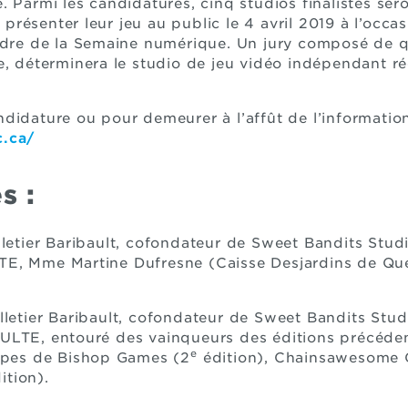
 Parmi les candidatures, cinq studios finalistes ser
à présenter leur jeu au public le 4 avril 2019 à l’occa
cadre de la Semaine numérique. Un jury composé de q
e, déterminera le studio de jeu vidéo indépendant ré
idature ou pour demeurer à l’affût de l’information,
c.ca/
s :
lletier Baribault, cofondateur de Sweet Bandits Stud
E, Mme Martine Dufresne (Caisse Desjardins de Qué
lletier Baribault, cofondateur de Sweet Bandits Stud
ULTE, entouré des vainqueurs des éditions précéd
e
uipes de Bishop Games (2
édition), Chainsawesome 
ition).