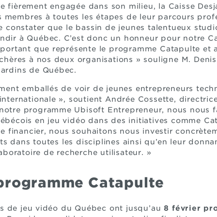
ve fièrement engagée dans son milieu, la Caisse Des
 membres à toutes les étapes de leur parcours profes
constater que le bassin de jeunes talentueux studi
ndir à Québec. C’est donc un honneur pour notre Ca
important que représente le programme Catapulte et 
 chères à nos deux organisations » souligne M. Denis
jardins de Québec.
nt emballés de voir de jeunes entrepreneurs techno
internationale », soutient Andrée Cossette, directric
 notre programme Ubisoft Entrepreneur, nous nous f
uébécois en jeu vidéo dans des initiatives comme Cat
 financier, nous souhaitons nous investir concrètem
s dans toutes les disciplines ainsi qu’en leur donnan
oratoire de recherche utilisateur. »
 programme Catapulte
s de jeu vidéo du Québec ont jusqu’au
8 février pr