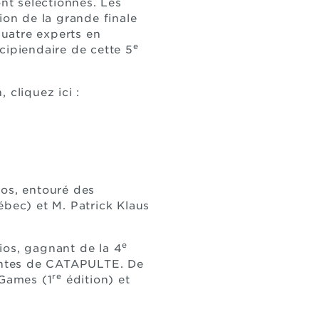
ont sélectionnés. Les
sion de la grande finale
uatre experts en
e
cipiendaire de cette 5
 cliquez ici :
ios, entouré des
bec) et M. Patrick Klaus
e
ios, gagnant de la 4
entes de CATAPULTE. De
re
Games (1
édition) et