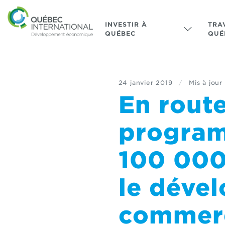
INVESTIR À
TRA
QUÉBEC
QUÉ
24 janvier 2019
/
Mis à jour 
En route
program
100 000
le déve
commerc