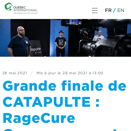
FR
EN
28 mai 2021
/
Mis à jour le
28 mai 2021 à 13:00
Grande finale de
CATAPULTE :
RageCure