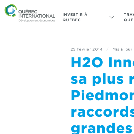
INVESTIR À
TRA
QUÉBEC
QUÉ
25 février 2014
/
Mis à jour 
H2O Inno
sa plus 
Piedmon
raccord
grandes