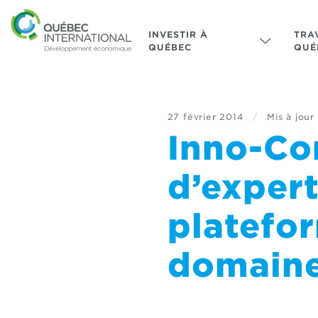
INVESTIR À
TRA
QUÉBEC
QUÉ
27 février 2014
/
Mis à jour 
Inno-Co
d’expert
platefo
domaine