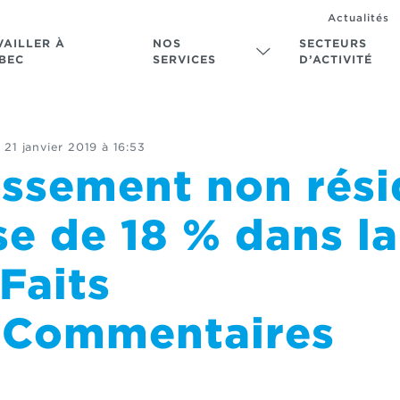
Actualités
VAILLER À
NOS
SECTEURS
BEC
SERVICES
D’ACTIVITÉ
e
21 janvier 2019 à 16:53
issement non rési
se de 18 % dans l
Faits
tsCommentaires