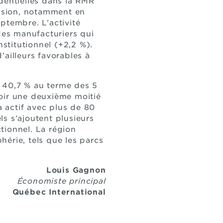
dentielles dans la RMR
nsion, notamment en
ptembre. L’activité
des manufacturiers qui
nstitutionnel (+2,2 %).
’ailleurs favorables à
 40,7 % au terme des 5
voir une deuxième moitié
à actif avec plus de 80
s s’ajoutent plusieurs
tionnel. La région
érie, tels que les parcs
Louis Gagnon
Économiste principal
Québec International