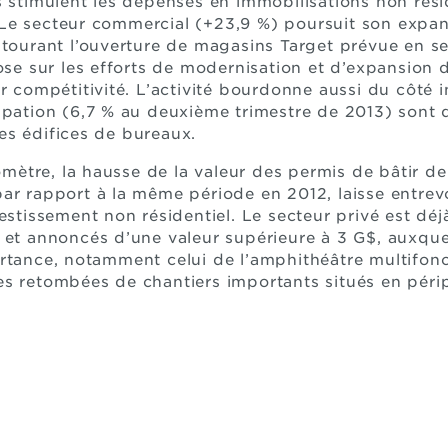
s stimulent les dépenses en immobilisations non rési
Le secteur commercial (+23,9 %) poursuit son expa
ntourant l’ouverture de magasins Target prévue en se
pose sur les efforts de modernisation et d’expansion 
r compétitivité. L’activité bourdonne aussi du côté i
upation (6,7 % au deuxième trimestre de 2013) sont d
es édifices de bureaux.
ètre, la hausse de la valeur des permis de bâtir de
ar rapport à la même période en 2012, laisse entre
estissement non résidentiel. Le secteur privé est déj
 et annoncés d’une valeur supérieure à 3 G$, auxquel
rtance, notamment celui de l’amphithéâtre multifonc
s retombées de chantiers importants situés en périph