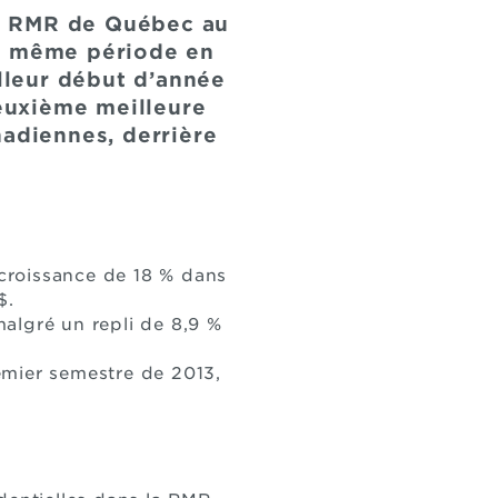
 la RMR de Québec au
la même période en
illeur début d’année
deuxième meilleure
nadiennes, derrière
 croissance de 18 % dans
$.
algré un repli de 8,9 %
emier semestre de 2013,