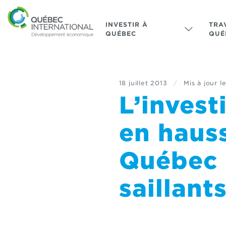
INVESTIR À
TRA
QUÉBEC
QUÉ
18 juillet 2013
/
Mis à jour l
L’invest
en haus
Québec 
saillan