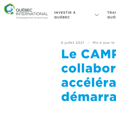
INVESTIR À
TRA
QUÉBEC
QUÉ
6 juillet 2021
/
Mis à jour le
Le CAMP
collabor
accéléra
démarra