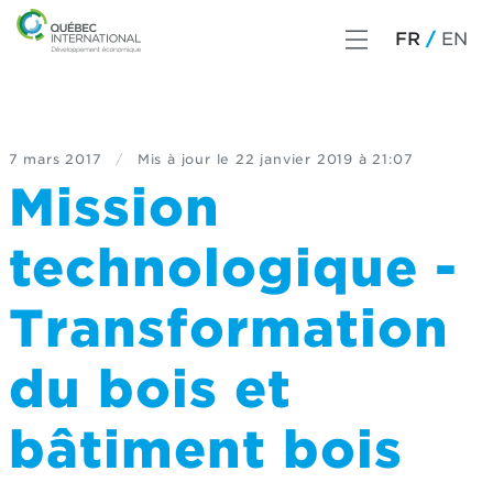
FR
EN
7 mars 2017
/
Mis à jour le
22 janvier 2019 à 21:07
Mission
technologique -
Transformation
du bois et
bâtiment bois