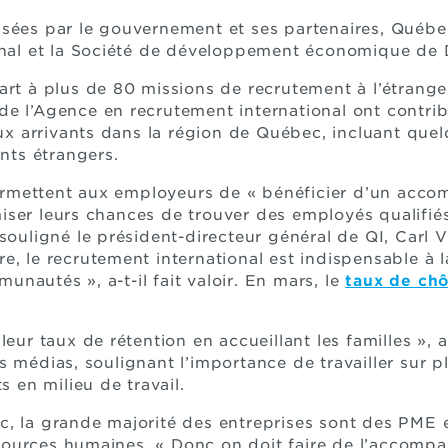
sées par le gouvernement et ses partenaires, Québec
ional et la Société de développement économique de
art à plus de 80 missions de recrutement à l’étranger
es de l’Agence en recrutement international ont contrib
arrivants dans la région de Québec, incluant quelq
ants étrangers.
rmettent aux employeurs de « bénéficier d’un acc
ser leurs chances de trouver des employés qualifié
 souligné le président-directeur général de QI, Carl 
, le recrutement international est indispensable à la
nautés », a-t-il fait valoir. En mars, le
taux de ch
leur taux de rétention en accueillant les familles », 
s médias, soulignant l’importance de travailler sur 
s en milieu de travail.
, la grande majorité des entreprises sont des PME 
ources humaines. « Donc on doit faire de l’accom