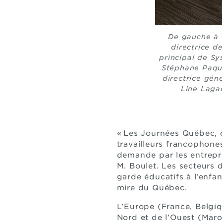
De gauche à d
directrice d
principal de Sy
Stéphane Paque
directrice gé
Line Lagac
« Les Journées Québec, 
travailleurs francophone
demande par les entrepr
M. Boulet. Les secteurs d
garde éducatifs à l’enfa
mire du Québec.
L’Europe (France, Belgiqu
Nord et de l’Ouest (Maroc