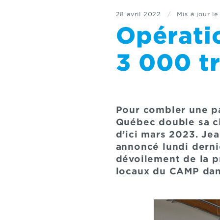
28 avril 2022
/
Mis à jour le
Opérati
3 000 tr
Pour combler une pa
Québec double sa cib
d’ici mars 2023. Jea
annoncé lundi derni
dévoilement de la 
locaux du CAMP dans