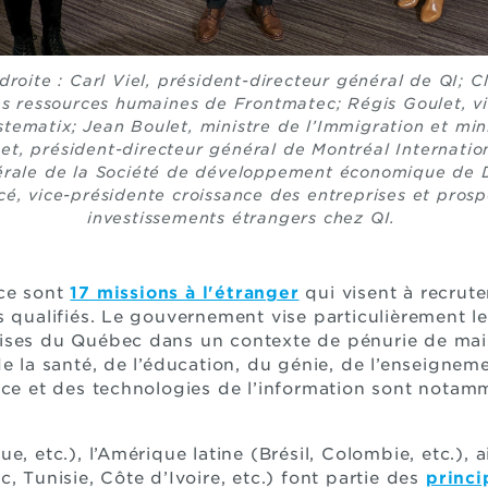
roite : Carl Viel, président-directeur général de QI; C
es ressources humaines de Frontmatec; Régis Goulet, v
stematix; Jean Boulet, ministre de l’Immigration et mini
t, président-directeur général de Montréal Internationa
nérale de la Société de développement économique de 
é, vice-présidente croissance des entreprises et pros
investissements étrangers chez QI.
ce sont
17 missions à l'étranger
qui visent à recrute
s qualifiés. Le gouvernement vise particulièrement le
ises du Québec dans un contexte de pénurie de mai
e la santé, de l’éducation, du génie, de l’enseignem
nce et des technologies de l’information sont notam
e, etc.), l’Amérique latine (Brésil, Colombie, etc.), a
, Tunisie, Côte d’Ivoire, etc.) font partie des
princi