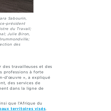
lara Sabourin,
ice-président
stre du Travail;
l; Julie Biron,
Drummondville;
pection des
r des travailleuses et des
s professions à forte
n-d'œuvre », a expliqué
ent, des services de
ment dans la ligne de
insi que l’Afrique du
paux territoires visés
.