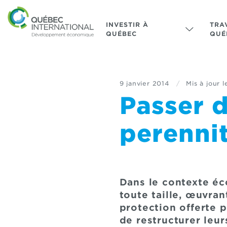
INVESTIR À
TRA
QUÉBEC
QUÉ
9 janvier 2014
/
Mis à jour l
Passer d
perenni
Dans le contexte éc
toute taille, œuvran
protection offerte par
de restructurer leur