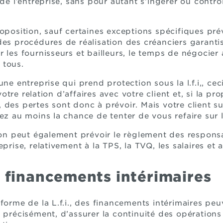
 de l’entreprise, sans pour autant s’ingérer ou contr
oposition, sauf certaines exceptions spécifiques prév
es procédures de réalisation des créanciers garantis e
r les fournisseurs et bailleurs, le temps de négocier
 tous.
une entreprise qui prend protection sous la l.f.i,, c
tre relation d’affaires avec votre client et, si la pr
 des pertes sont donc à prévoir. Mais votre client su
ez au moins la chance de tenter de vous refaire sur l
tion peut également prévoir le règlement des responsa
prise, relativement à la TPS, la TVQ, les salaires et a
e financements intérimaires
éforme de la L.f.i., des financements intérimaires pe
, précisément, d’assurer la continuité des opérations