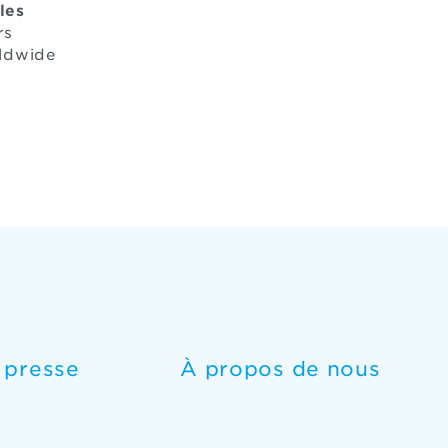
les
rs
ciated Worldwide
e presse
À propos de nous