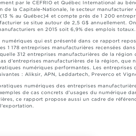
tement par le CEFRIO et Québec International au bén
n de la Capitale-Nationale, le secteur manufacturier
(13 % au Québec)4 et compte près de 1 200 entrepri
facturier se situe autour de 2,5 G$ annuellement. O
anufacturiers en 2015 soit 6,9% des emplois totaux.
s numériques qui est présenté dans ce rapport repose
 1 178 entreprises manufacturières recensées dans l
aquelle 312 entreprises manufacturières de la régio
as d’entreprises manufacturières de la région, que n
pratiques numériques performantes. Les entreprises q
uivantes : Aliksir, APN, Leddartech, Preverco et Vign
pratiques numériques des entreprises manufacturière
’exemples de cas concrets d’usages du numérique da
ières, ce rapport propose aussi un cadre de référe
’exportation.