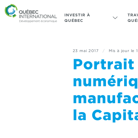
INVESTIR À
TRA
QUÉBEC
QUÉ
23 mai 2017
/
Mis à jour le
Portrait
numériq
manufact
la Capit