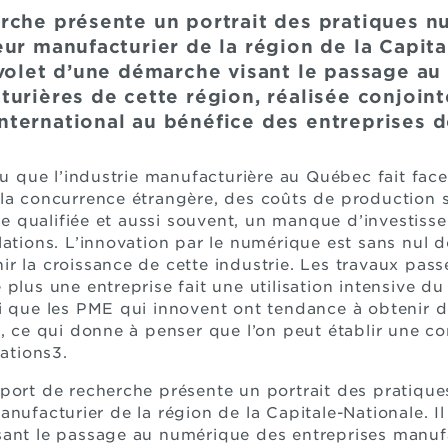
rche présente un portrait des pratiques 
ur manufacturier de la région de la Capital
 volet d’une démarche visant le passage a
turières de cette région, réalisée conjoin
ternational au bénéfice des entreprises d
nnu que l’industrie manufacturière au Québec fait fac
la concurrence étrangère, des coûts de production 
 qualifiée et aussi souvent, un manque d’investiss
lations. L’innovation par le numérique est sans nul 
r la croissance de cette industrie. Les travaux pa
plus une entreprise fait une utilisation intensive du
i que les PME qui innovent ont tendance à obtenir de
, ce qui donne à penser que l’on peut établir une cor
tations3.
pport de recherche présente un portrait des pratiqu
nufacturier de la région de la Capitale-Nationale. Il
sant le passage au numérique des entreprises manufa