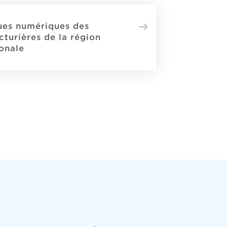
ques numériques des
turières de la région
onale