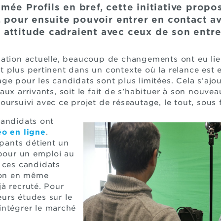
ée Profils en bref, cette initiative propos
, pour ensuite pouvoir entrer en contact av
attitude cadraient avec ceux de son entre
uation actuelle, beaucoup de changements ont eu li
 plus pertinent dans un contexte où la relance est e
e pour les candidats sont plus limitées. Cela s’ajou
ux arrivants, soit le fait de s’habituer à son nouveau
ursuivi avec ce projet de réseautage, le tout, sous f
candidats ont
éo en ligne
.
ipants détient un
 pour un emploi au
 ces candidats
gion en même
à recruté. Pour
leurs études sur le
à intégrer le marché