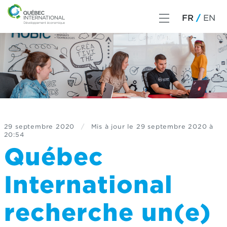
FR
EN
29 septembre 2020
/
Mis à jour le
29 septembre 2020 à
20:54
Québec
International
recherche un(e)