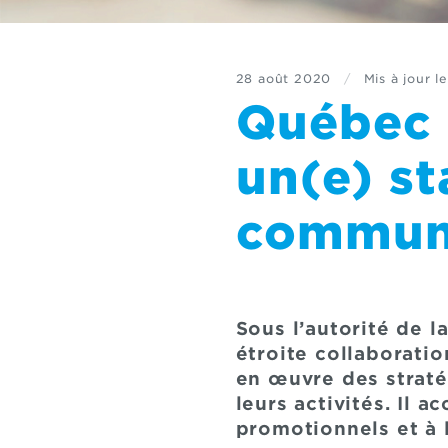
28 août 2020
/
Mis à jour le
Québec 
un(e) st
communi
Sous l’autorité de l
étroite collaboratio
en œuvre des straté
leurs activités. Il a
promotionnels et à 