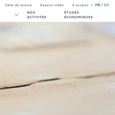
FR
EN
Salle de presse
Espace vidéo
À propos
NOS
ÉTUDES
ACTIVITÉS
ÉCONOMIQUES