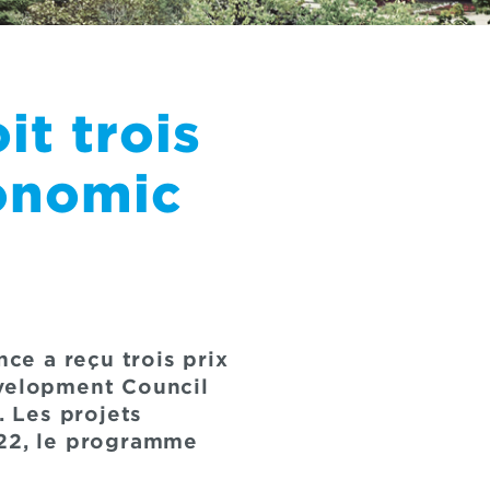
it trois
conomic
nce a reçu trois prix
evelopment Council
. Les projets
022, le programme