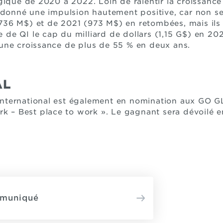
gique de 2020 à 2022. Loin de ralentir la croissance 
 donné une impulsion hautement positive, car non se
36 M$) et de 2021 (973 M$) en retombées, mais ils 
re de QI le cap du milliard de dollars (1,15 G$) en 20
une croissance de plus de 55 % en deux ans.
AL
nternational est également en nomination aux GO
rk – Best place to work ». Le gagnant sera dévoilé
mmuniqué