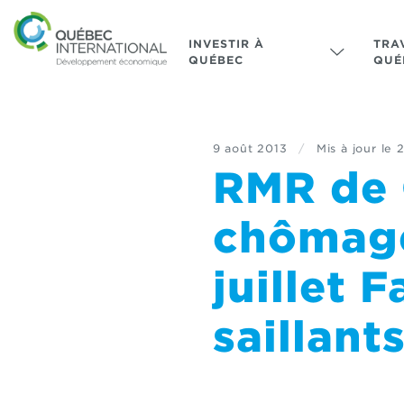
INVESTIR À
TRA
QUÉBEC
QUÉ
9 août 2013
/
Mis à jour le
2
RMR de 
chômage
juillet F
saillan