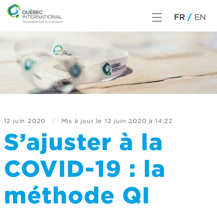
FR
EN
12 juin 2020
/
Mis à jour le
12 juin 2020 à 14:22
S’ajuster à la
COVID-19 : la
méthode QI