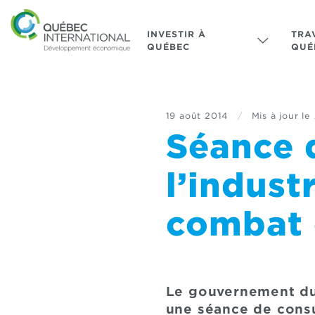
INVESTIR À
TRA
QUÉBEC
QUÉ
19 août 2014
/
Mis à jour le
Séance 
l’indust
combat 
Le gouvernement du 
une séance de consu