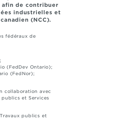
afin de contribuer
ées industrielles et
t canadien (NCC).
es fédéraux de
;
io (FedDev Ontario);
ario (FedNor);
n collaboration avec
 publics et Services
Travaux publics et