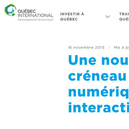
INVESTIR À
TRA
QUÉBEC
QUÉ
16 novembre 2015
/
Mis à jo
Une nouv
créneau 
numériq
interact