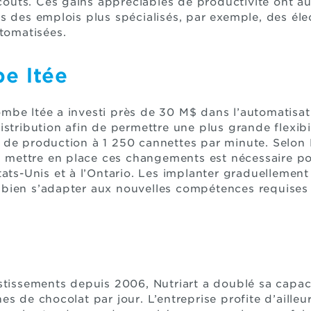
 coûts. Ces gains appréciables de productivité ont aus
s des emplois plus spécialisés, par exemple, des él
utomatisées.
e ltée
mbe ltée a investi près de 30 M$ dans l’automatisat
istribution afin de permettre une plus grande flexibi
 de production à 1 250 cannettes par minute. Selo
e, mettre en place ces changements est nécessaire p
tats-Unis et à l’Ontario. Les implanter graduellemen
bien s’adapter aux nouvelles compétences requises 
stissements depuis 2006, Nutriart a doublé sa capac
s de chocolat par jour. L’entreprise profite d’ailleu