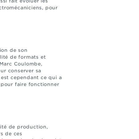
si fait évoluer les
ectromécaniciens, pour
ion de son
lité de formats et
n Marc Coulombe,
our conserver sa
t est cependant ce qui a
pour faire fonctionner
ité de production,
rs de ces