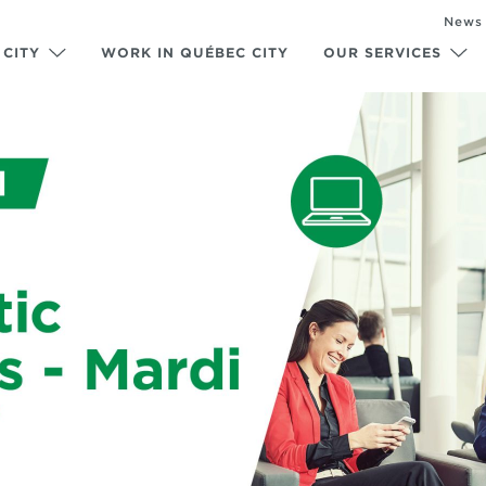
News
 CITY
WORK IN QUÉBEC CITY
OUR SERVICES