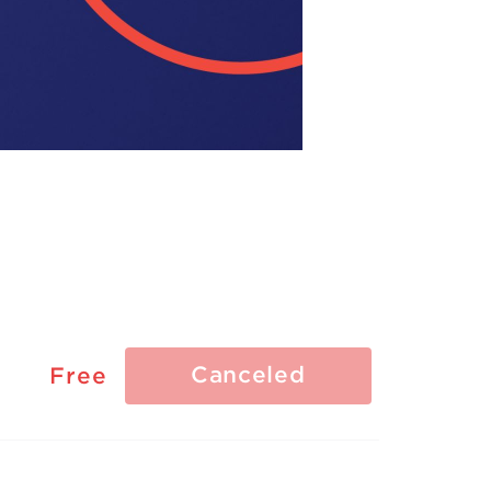
Canceled
Free