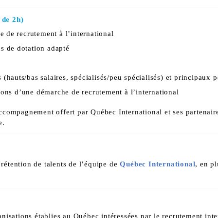
 de 2h)
 de recrutement à l’international
us de dotation adapté
l
 (hauts/bas salaires, spécialisés/peu spécialisés) et principaux p
ions d’une démarche de recrutement à l’international
compagnement offert par Québec International et ses partenaire
e.
 rétention de talents de l’équipe de
Québec International
, en p
ganisations établies au Québec intéressées par le recrutement inte