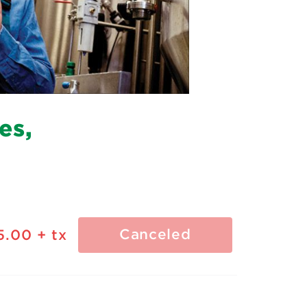
es,
Canceled
5.00
+ tx