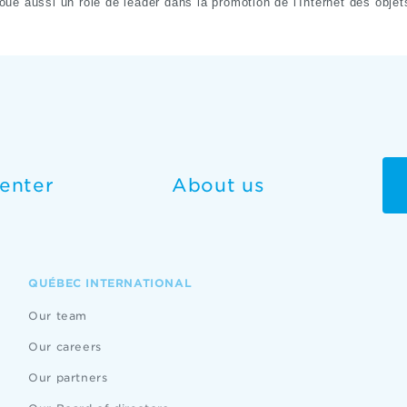
joue aussi un rôle de leader dans la promotion de l'Internet des objets 
enter
About us
QUÉBEC INTERNATIONAL
Our team
Our careers
Our partners