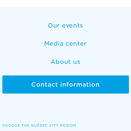
Reach out to Québec International for any
questions you may have, to book an appointment,
or to discuss your project. Our team will be in
Our events
contact with you as soon as possible.
Media center
FULL NAME
About us
COMPANY
Contact information
ADDRESS OF THE COMPANY
SERVICE RELATED TO YOUR REQUEST
CHOOSE THE QUÉBEC CITY REGION